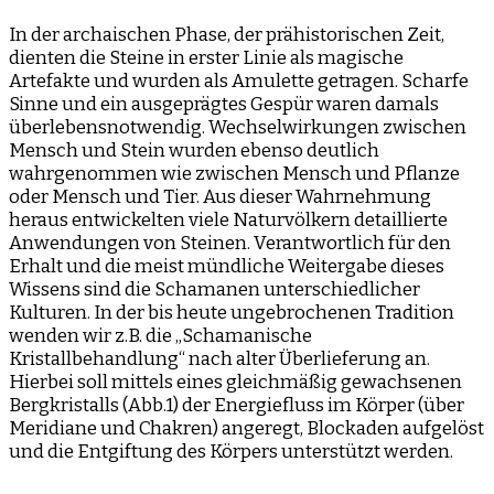
In der archaischen Phase, der prähistorischen Zeit,
dienten die Steine in erster Linie als magische
Artefakte und wurden als Amulette getragen. Scharfe
Sinne und ein ausgeprägtes Gespür waren damals
überlebensnotwendig. Wechselwirkungen zwischen
Mensch und Stein wurden ebenso deutlich
wahrgenommen wie zwischen Mensch und Pflanze
oder Mensch und Tier. Aus dieser Wahrnehmung
heraus entwickelten viele Naturvölkern detaillierte
Anwendungen von Steinen. Verantwortlich für den
Erhalt und die meist mündliche Weitergabe dieses
Wissens sind die Schamanen unterschiedlicher
Kulturen. In der bis heute ungebrochenen Tradition
wenden wir z.B. die „Schamanische
Kristallbehandlung“ nach alter Überlieferung an.
Hierbei soll mittels eines gleichmäßig gewachsenen
Bergkristalls (Abb.1) der Energiefluss im Körper (über
Meridiane und Chakren) angeregt, Blockaden aufgelöst
und die Entgiftung des Körpers unterstützt werden.