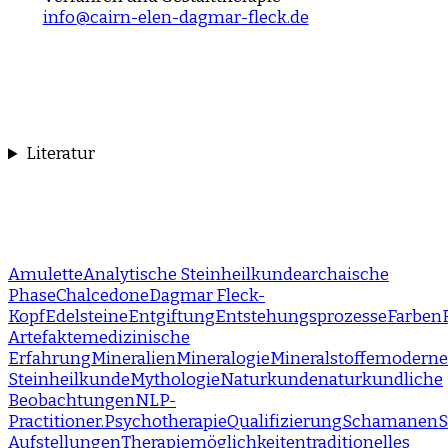
info@cairn-elen-dagmar-fleck.de
Literatur
Amulette
Analytische Steinheilkunde
archaische
Phase
Chalcedone
Dagmar Fleck-
Kopf
Edelsteine
Entgiftung
Entstehungsprozesse
Farben
Artefakte
medizinische
Erfahrung
Mineralien
Mineralogie
Mineralstoffe
moderne
Steinheilkunde
Mythologie
Naturkunde
naturkundliche
Beobachtungen
NLP-
Practitioner.
Psychotherapie
Qualifizierung
Schamanen
Aufstellungen
Therapiemöglichkeiten
traditionelles