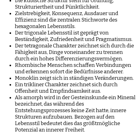
Die kubische Struktur steht für Ordnung,
Strukturiertheit und Pünktlichkeit.
Zielstrebigkeit, Konsequenz, Ausdauer und
Effizienz sind die zentralen Stichworte des
hexagonalen Lebensstils.
Der trigonale Lebensstil ist geprägt von
Beständigkeit, Zufriedenheit und Pragmatismus.
Der tetragonale Charakter zeichnet sich durch die
Fähigkeit aus, Dinge voneinander zu trennen
durch ein hohes Differenzierungsvermögen.
Rhombische Menschen schaffen Verbindungen
und erkennen sofort die Bedürfnisse anderer.
Monoklin zeigt sich in ständigen Veränderungen.
Ein trikliner Charakter zeichnet sich durch
Offenheit und Empfindsamkeit aus.
Als amorph wird in der Gesteinskunde ein Mineral
bezeichnet, das während des
Entstehungsprozesses keine Zeit hatte, innere
Strukturen aufzubauen. Bezogen auf den
Lebensstil bedeutet dies das größtmögliche
Potenzial an innerer Freiheit.