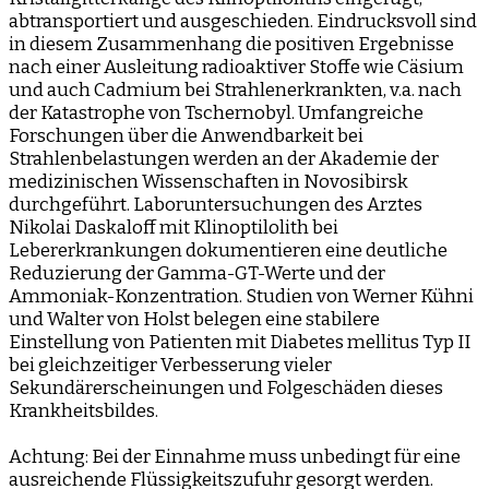
abtransportiert und ausgeschieden. Eindrucksvoll sind
in diesem Zusammenhang die positiven Ergebnisse
nach einer Ausleitung radioaktiver Stoffe wie Cäsium
und auch Cadmium bei Strahlenerkrankten, v.a. nach
der Katastrophe von Tschernobyl. Umfangreiche
Forschungen über die Anwendbarkeit bei
Strahlenbelastungen werden an der Akademie der
medizinischen Wissenschaften in Novosibirsk
durchgeführt. Laboruntersuchungen des Arztes
Nikolai Daskaloff mit Klinoptilolith bei
Lebererkrankungen dokumentieren eine deutliche
Reduzierung der Gamma-GT-Werte und der
Ammoniak-Konzentration. Studien von Werner Kühni
und Walter von Holst belegen eine stabilere
Einstellung von Patienten mit Diabetes mellitus Typ II
bei gleichzeitiger Verbesserung vieler
Sekundärerscheinungen und Folgeschäden dieses
Krankheitsbildes.
Achtung: Bei der Einnahme muss unbedingt für eine
ausreichende Flüssigkeitszufuhr gesorgt werden.