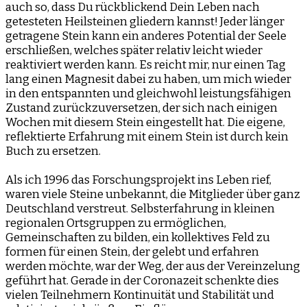
auch so, dass Du rückblickend Dein Leben nach
getesteten Heilsteinen gliedern kannst! Jeder länger
getragene Stein kann ein anderes Potential der Seele
erschließen, welches später relativ leicht wieder
reaktiviert werden kann. Es reicht mir, nur einen Tag
lang einen Magnesit dabei zu haben, um mich wieder
in den entspannten und gleichwohl leistungsfähigen
Zustand zurückzuversetzen, der sich nach einigen
Wochen mit diesem Stein eingestellt hat. Die eigene,
reflektierte Erfahrung mit einem Stein ist durch kein
Buch zu ersetzen.
Als ich 1996 das Forschungsprojekt ins Leben rief,
waren viele Steine unbekannt, die Mitglieder über ganz
Deutschland verstreut. Selbsterfahrung in kleinen
regionalen Ortsgruppen zu ermöglichen,
Gemeinschaften zu bilden, ein kollektives Feld zu
formen für einen Stein, der gelebt und erfahren
werden möchte, war der Weg, der aus der Vereinzelung
geführt hat. Gerade in der Coronazeit schenkte dies
vielen Teilnehmern Kontinuität und Stabilität und