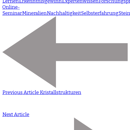
Lernen
Erkenntnisgewinn
Expertenwissen
Forschungspr
Online-
Seminar
Mineralien
Nachhaltigkeit
Selbsterfahrung
Stei
Previous Article
Kristallstrukturen
Next Article