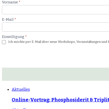
Newsletter
Vorname
*
Workshop
E-Mail
*
Einwilligung
*
Ich möchte per E-Mail über neue Workshops, Veranstaltungen und Ku
Aktuelles
Online-Vortrag: Phosphosiderit & Tripli