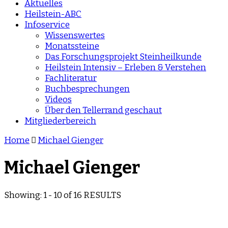
Aktuelles
Heilstein-ABC
Infoservice
Wissenswertes
Monatssteine
Das Forschungsprojekt Steinheilkunde
Heilstein Intensiv – Erleben & Verstehen
Fachliteratur
Buchbesprechungen
Videos
Über den Tellerrand geschaut
Mitgliederbereich
Home
Michael Gienger
Michael Gienger
Showing: 1 - 10 of 16 RESULTS