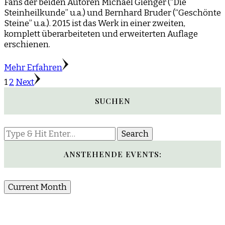
Fans der beiden Autoren Michael Gienger (“Die
Steinheilkunde” u.a.) und Bernhard Bruder (“Geschönte
Steine” u.a.). 2015 ist das Werk in einer zweiten,
komplett überarbeiteten und erweiterten Auflage
erschienen.
Mehr Erfahren
Seitennummerierung
Page
Page
1
2
Next
der
SUCHEN
Beiträge
Looking
for
Something?
ANSTEHENDE EVENTS:
Current Month