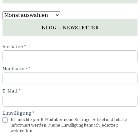
Archiv
BLOG – NEWSLETTER
Newsletter
Vorname
*
Blog
Nachname
*
E-Mail
*
Einwilligung
*
Ich möchte per E-Mail über neue Beiträge, Artikel und Inhalte
informiert werden. Meine Einwilligung kann ich jederzeit
widerrufen.