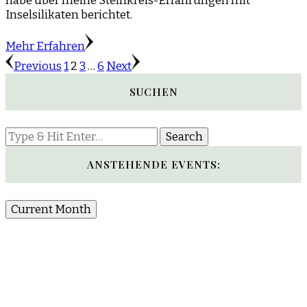
habe über meine Steinkreis-Erfahrungen mit
Inselsilikaten berichtet.
Mehr Erfahren
Seitennummerierung
Page
Page
Page
Page
Previous
1
2
3
…
6
Next
der
SUCHEN
Beiträge
Looking
for
Something?
ANSTEHENDE EVENTS:
Current Month