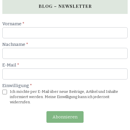
BLOG – NEWSLETTER
Newsletter
Vorname
*
Blog
Nachname
*
E-Mail
*
Einwilligung
*
Ich möchte per E-Mail über neue Beiträge, Artikel und Inhalte
informiert werden. Meine Einwilligung kann ich jederzeit
widerrufen.
Abonnieren