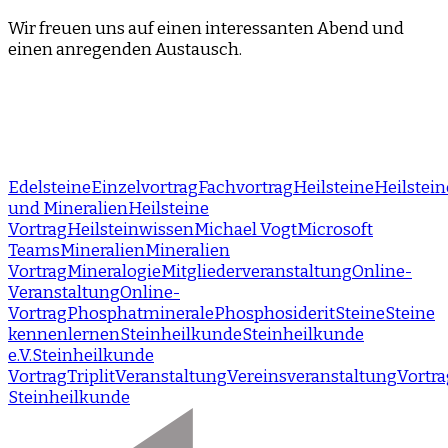
Wir freuen uns auf einen interessanten Abend und
einen anregenden Austausch.
Edelsteine
Einzelvortrag
Fachvortrag
Heilsteine
Heilstein
und Mineralien
Heilsteine
Vortrag
Heilsteinwissen
Michael Vogt
Microsoft
Teams
Mineralien
Mineralien
Vortrag
Mineralogie
Mitgliederveranstaltung
Online-
Veranstaltung
Online-
Vortrag
Phosphatminerale
Phosphosiderit
Steine
Steine
kennenlernen
Steinheilkunde
Steinheilkunde
e.V.
Steinheilkunde
Vortrag
Triplit
Veranstaltung
Vereinsveranstaltung
Vortra
Steinheilkunde