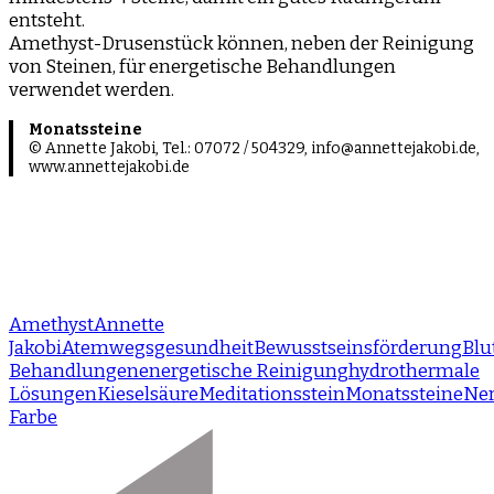
entsteht.
Amethyst-Drusenstück können, neben der Reinigung
von Steinen, für energetische Behandlungen
verwendet werden.
Monatssteine
© Annette Jakobi, Tel.: 07072 / 504329, info@annettejakobi.de,
www.annettejakobi.de
Amethyst
Annette
Jakobi
Atemwegsgesundheit
Bewusstseinsförderung
Blu
Behandlungen
energetische Reinigung
hydrothermale
Lösungen
Kieselsäure
Meditationsstein
Monatssteine
Ne
Farbe