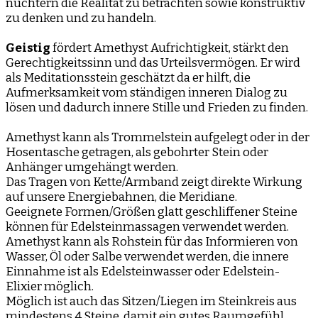
nüchtern die Realität zu betrachten sowie konstruktiv
zu denken und zu handeln.
Geistig
fördert Amethyst Aufrichtigkeit, stärkt den
Gerechtigkeitssinn und das Urteilsvermögen. Er wird
als Meditationsstein geschätzt da er hilft, die
Aufmerksamkeit vom ständigen inneren Dialog zu
lösen und dadurch innere Stille und Frieden zu finden.
Amethyst kann als Trommelstein aufgelegt oder in der
Hosentasche getragen, als gebohrter Stein oder
Anhänger umgehängt werden.
Das Tragen von Kette/Armband zeigt direkte Wirkung
auf unsere Energiebahnen, die Meridiane.
Geeignete Formen/Größen glatt geschliffener Steine
können für Edelsteinmassagen verwendet werden.
Amethyst kann als Rohstein für das Informieren von
Wasser, Öl oder Salbe verwendet werden, die innere
Einnahme ist als Edelsteinwasser oder Edelstein-
Elixier möglich.
Möglich ist auch das Sitzen/Liegen im Steinkreis aus
mindestens 4 Steine, damit ein gutes Raumgefühl