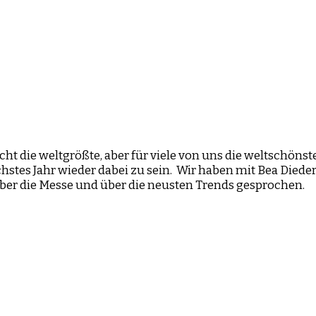
icht die weltgrößte, aber für viele von uns die weltschöns
hstes Jahr wieder dabei zu sein. Wir haben mit Bea Dieder
ber die Messe und über die neusten Trends gesprochen.