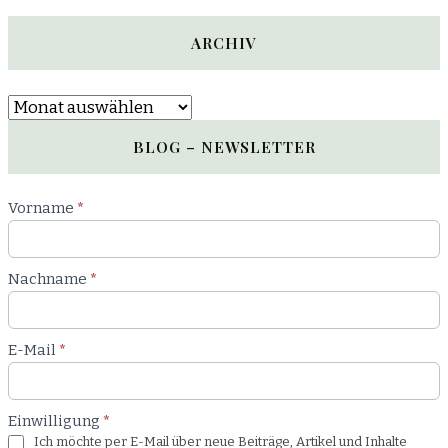
ARCHIV
Archiv
BLOG – NEWSLETTER
Newsletter
Vorname
*
Blog
Nachname
*
E-Mail
*
Einwilligung
*
Ich möchte per E-Mail über neue Beiträge, Artikel und Inhalte