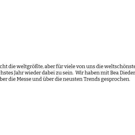
icht die weltgrößte, aber für viele von uns die weltschöns
hstes Jahr wieder dabei zu sein. Wir haben mit Bea Dieder
ber die Messe und über die neusten Trends gesprochen.