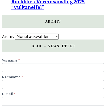
Rückblick Vereinsausflug 2025
“Vulkaneifel”
ARCHIV
Archiv
BLOG – NEWSLETTER
Newsletter
Vorname
*
Blog
Nachname
*
E-Mail
*