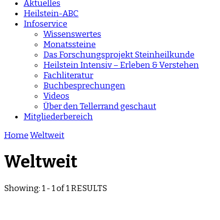
Aktuelles
Heilstein-ABC
Infoservice
Wissenswertes
Monatssteine
Das Forschungsprojekt Steinheilkunde
Heilstein Intensiv – Erleben & Verstehen
Fachliteratur
Buchbesprechungen
Videos
Über den Tellerrand geschaut
Mitgliederbereich
Home
Weltweit
Weltweit
Showing: 1 - 1 of 1 RESULTS