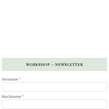
WORKSHOP – NEWSLETTER
Newsletter
Vorname
*
Workshop
Nachname
*