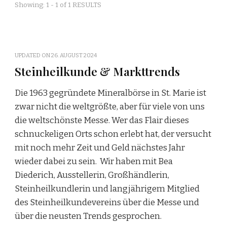
Showing: 1 - 1 of 1 RESULTS
UPDATED ON
26. AUGUST 2024
Steinheilkunde & Markttrends
Die 1963 gegründete Mineralbörse in St. Marie ist
zwar nicht die weltgrößte, aber für viele von uns
die weltschönste Messe. Wer das Flair dieses
schnuckeligen Orts schon erlebt hat, der versucht
mit noch mehr Zeit und Geld nächstes Jahr
wieder dabei zu sein. Wir haben mit Bea
Diederich, Ausstellerin, Großhändlerin,
Steinheilkundlerin und langjährigem Mitglied
des Steinheilkundevereins über die Messe und
über die neusten Trends gesprochen.