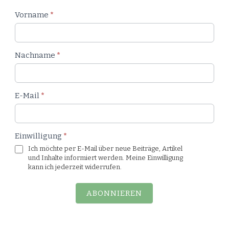
Newsletter
Vorname
*
Blog
Nachname
*
E-Mail
*
Einwilligung
*
Ich möchte per E-Mail über neue Beiträge, Artikel
und Inhalte informiert werden. Meine Einwilligung
kann ich jederzeit widerrufen.
ABONNIEREN