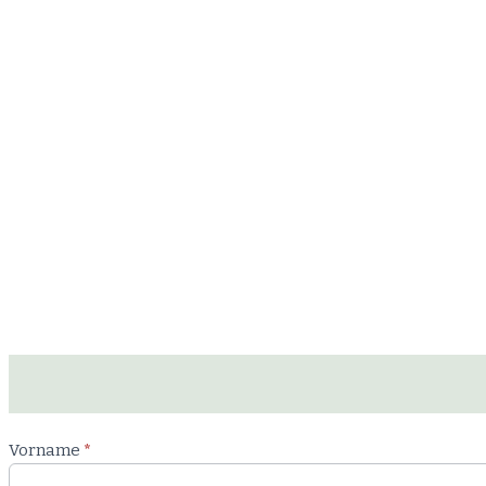
Newsletter
Vorname
*
Workshop