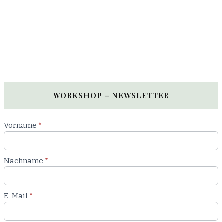
WORKSHOP – NEWSLETTER
Newsletter
Vorname
*
Workshop
Nachname
*
E-Mail
*