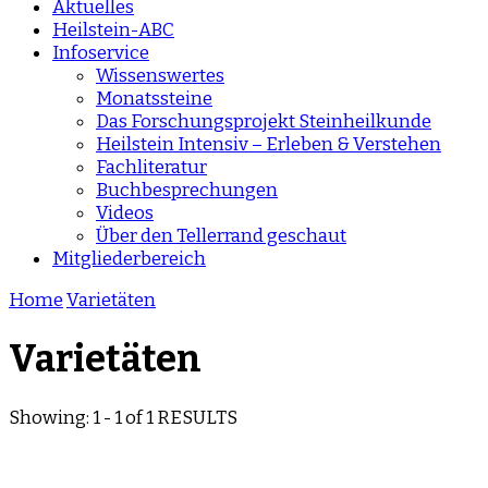
Aktuelles
Heilstein-ABC
Infoservice
Wissenswertes
Monatssteine
Das Forschungsprojekt Steinheilkunde
Heilstein Intensiv – Erleben & Verstehen
Fachliteratur
Buchbesprechungen
Videos
Über den Tellerrand geschaut
Mitgliederbereich
Home
Varietäten
Varietäten
Showing: 1 - 1 of 1 RESULTS