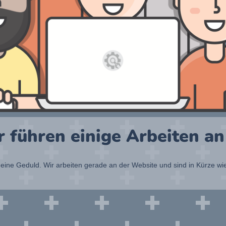
r führen einige Arbeiten an
eine Geduld. Wir arbeiten gerade an der Website und sind in Kürze wi