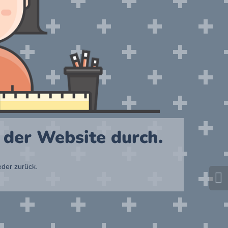
 der Website durch.
eder zurück.