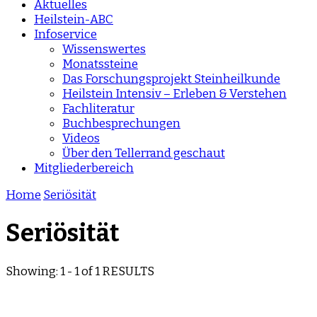
Aktuelles
Heilstein-ABC
Infoservice
Wissenswertes
Monatssteine
Das Forschungsprojekt Steinheilkunde
Heilstein Intensiv – Erleben & Verstehen
Fachliteratur
Buchbesprechungen
Videos
Über den Tellerrand geschaut
Mitgliederbereich
Home
Seriösität
Seriösität
Showing: 1 - 1 of 1 RESULTS