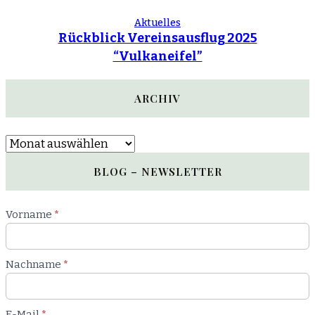
Aktuelles
Rückblick Vereinsausflug 2025
“Vulkaneifel”
ARCHIV
Archiv
BLOG – NEWSLETTER
Newsletter
Vorname
*
Blog
Nachname
*
E-Mail
*