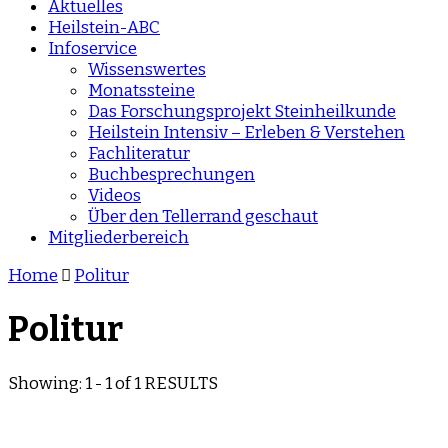
Aktuelles
Heilstein-ABC
Infoservice
Wissenswertes
Monatssteine
Das Forschungsprojekt Steinheilkunde
Heilstein Intensiv – Erleben & Verstehen
Fachliteratur
Buchbesprechungen
Videos
Über den Tellerrand geschaut
Mitgliederbereich
Home
Politur
Politur
Showing: 1 - 1 of 1 RESULTS