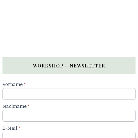
WORKSHOP – NEWSLETTER
Newsletter
Vorname
*
Workshop
Nachname
*
E-Mail
*