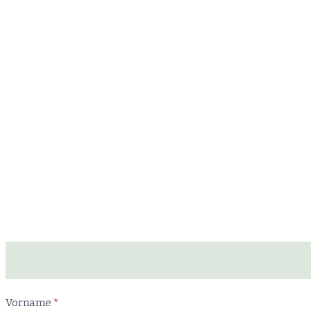
Newsletter
Vorname
*