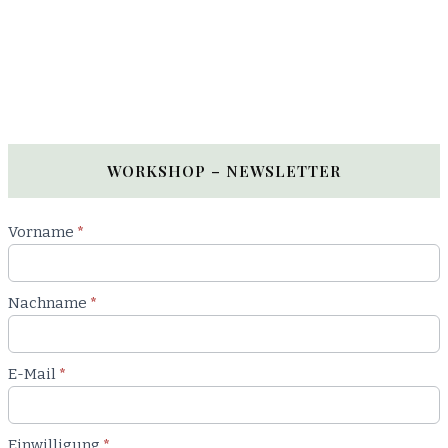
WORKSHOP – NEWSLETTER
Newsletter
Vorname
*
Workshop
Nachname
*
E-Mail
*
Einwilligung
*