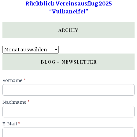
Rückblick Vereinsausflug 2025
“Vulkaneifel”
ARCHIV
Archiv
BLOG – NEWSLETTER
Newsletter
Vorname
*
Blog
Nachname
*
E-Mail
*