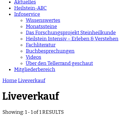
Aktuelles
Heilstein-ABC
Infoservice
Wissenswertes
Monatssteine
Das Forschungsprojekt Steinheilkunde
Heilstein Intensiv – Erleben & Verstehen
Fachliteratur
Buchbesprechungen
Videos
Über den Tellerrand geschaut
Mitgliederbereich
Home
Liveverkauf
Liveverkauf
Showing: 1 - 1 of 1 RESULTS