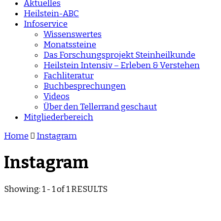
Aktuelles
Heilstein-ABC
Infoservice
Wissenswertes
Monatssteine
Das Forschungsprojekt Steinheilkunde
Heilstein Intensiv – Erleben & Verstehen
Fachliteratur
Buchbesprechungen
Videos
Über den Tellerrand geschaut
Mitgliederbereich
Home
Instagram
Instagram
Showing: 1 - 1 of 1 RESULTS