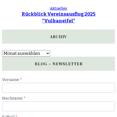
Aktuelles
Rückblick Vereinsausflug 2025
“Vulkaneifel”
ARCHIV
Archiv
BLOG – NEWSLETTER
Newsletter
Vorname
*
Blog
Nachname
*
E-Mail
*