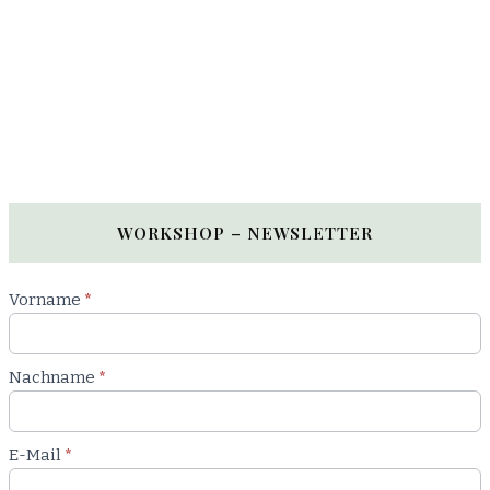
WORKSHOP – NEWSLETTER
Newsletter
Vorname
*
Workshop
Nachname
*
E-Mail
*