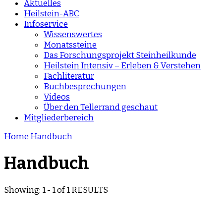
Aktuelles
Heilstein-ABC
Infoservice
Wissenswertes
Monatssteine
Das Forschungsprojekt Steinheilkunde
Heilstein Intensiv – Erleben & Verstehen
Fachliteratur
Buchbesprechungen
Videos
Über den Tellerrand geschaut
Mitgliederbereich
Home
Handbuch
Handbuch
Showing: 1 - 1 of 1 RESULTS