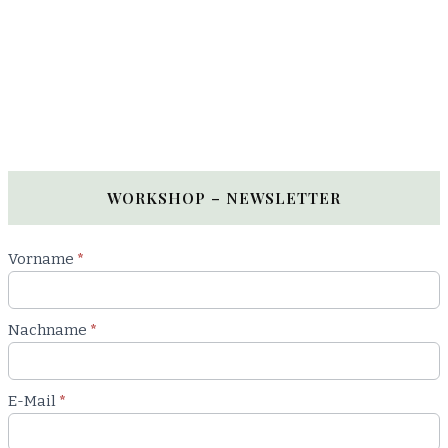
WORKSHOP – NEWSLETTER
Newsletter
Vorname
*
Workshop
Nachname
*
E-Mail
*