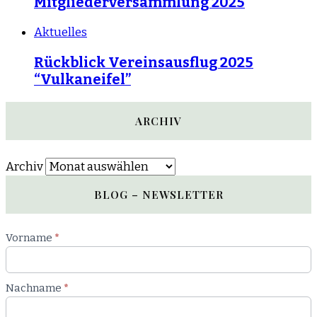
Mitgliederversammlung 2025
Aktuelles
Rückblick Vereinsausflug 2025
“Vulkaneifel”
ARCHIV
Archiv
BLOG – NEWSLETTER
Newsletter
Vorname
*
Blog
Nachname
*