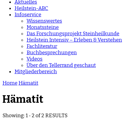
Aktuelles
Heilstein-ABC
Infoservice
Wissenswertes
Monatssteine
Das Forschungsprojekt Steinheilkunde
Heilstein Intensiv – Erleben & Verstehen
Fachliteratur
Buchbesprechungen
Videos
Über den Tellerrand geschaut
Mitgliederbereich
Home
Hämatit
Hämatit
Showing: 1 - 2 of 2 RESULTS