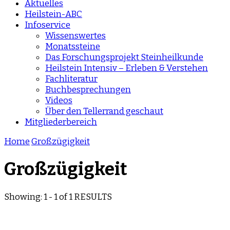
Aktuelles
Heilstein-ABC
Infoservice
Wissenswertes
Monatssteine
Das Forschungsprojekt Steinheilkunde
Heilstein Intensiv – Erleben & Verstehen
Fachliteratur
Buchbesprechungen
Videos
Über den Tellerrand geschaut
Mitgliederbereich
Home
Großzügigkeit
Großzügigkeit
Showing: 1 - 1 of 1 RESULTS