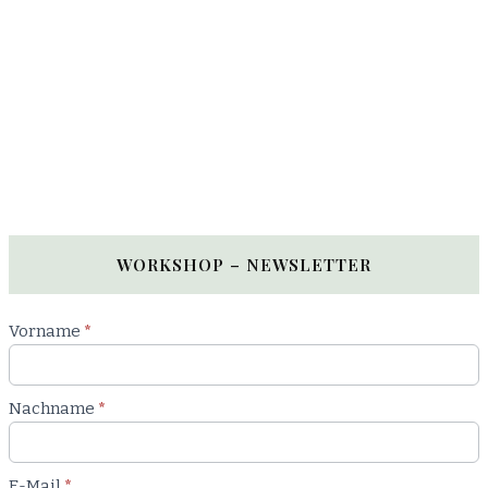
WORKSHOP – NEWSLETTER
Newsletter
Vorname
*
Workshop
Nachname
*
E-Mail
*