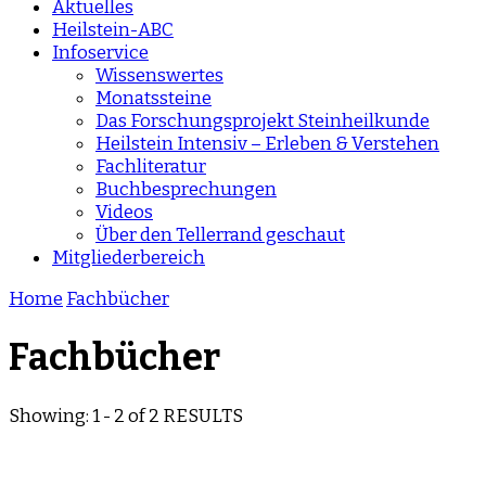
Aktuelles
Heilstein-ABC
Infoservice
Wissenswertes
Monatssteine
Das Forschungsprojekt Steinheilkunde
Heilstein Intensiv – Erleben & Verstehen
Fachliteratur
Buchbesprechungen
Videos
Über den Tellerrand geschaut
Mitgliederbereich
Home
Fachbücher
Fachbücher
Showing: 1 - 2 of 2 RESULTS