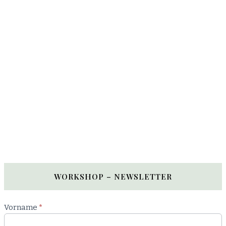
WORKSHOP – NEWSLETTER
Newsletter
Vorname
*
Workshop