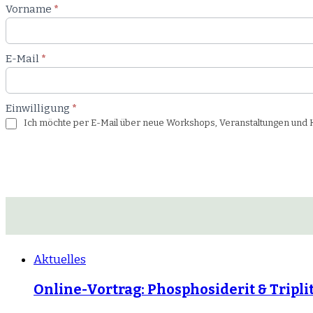
Newsletter
Vorname
*
Workshop
E-Mail
*
Einwilligung
*
Ich möchte per E-Mail über neue Workshops, Veranstaltungen und Ku
Aktuelles
Online-Vortrag: Phosphosiderit & Tripli