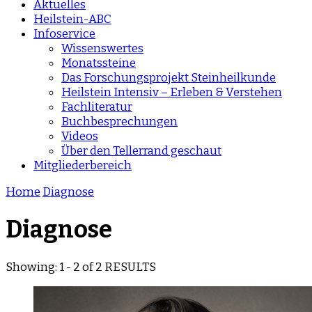
Aktuelles
Heilstein-ABC
Infoservice
Wissenswertes
Monatssteine
Das Forschungsprojekt Steinheilkunde
Heilstein Intensiv – Erleben & Verstehen
Fachliteratur
Buchbesprechungen
Videos
Über den Tellerrand geschaut
Mitgliederbereich
Home
Diagnose
Diagnose
Showing: 1 - 2 of 2 RESULTS