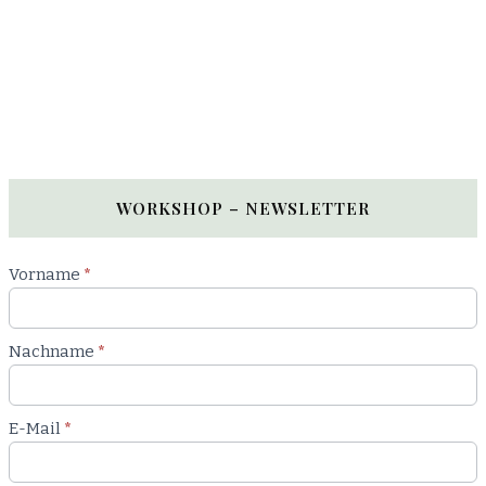
WORKSHOP – NEWSLETTER
Newsletter
Vorname
*
Workshop
Nachname
*
E-Mail
*