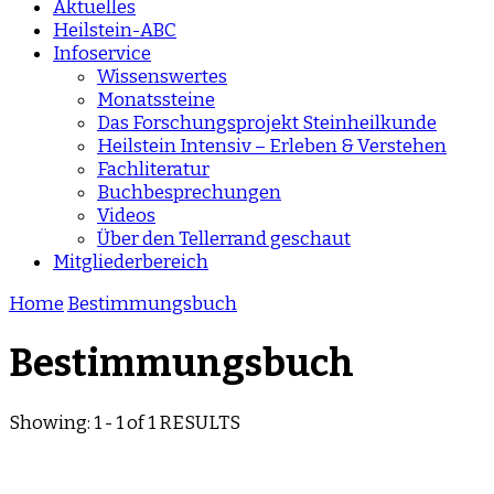
Aktuelles
Heilstein-ABC
Infoservice
Wissenswertes
Monatssteine
Das Forschungsprojekt Steinheilkunde
Heilstein Intensiv – Erleben & Verstehen
Fachliteratur
Buchbesprechungen
Videos
Über den Tellerrand geschaut
Mitgliederbereich
Home
Bestimmungsbuch
Bestimmungsbuch
Showing: 1 - 1 of 1 RESULTS