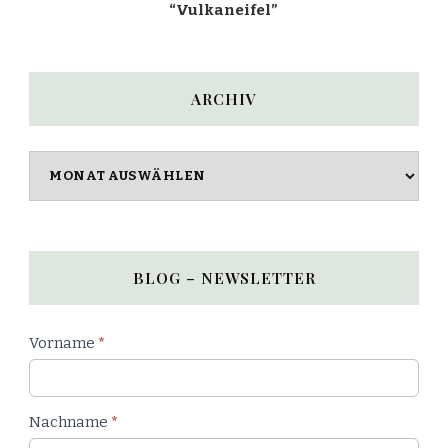
“Vulkaneifel”
ARCHIV
Archiv
BLOG – NEWSLETTER
Newsletter
Vorname
*
Blog
Nachname
*