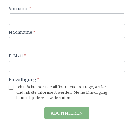
Newsletter
Vorname
*
Blog
Nachname
*
E-Mail
*
Einwilligung
*
Ich möchte per E-Mail über neue Beiträge, Artikel
und Inhalte informiert werden. Meine Einwilligung
kann ich jederzeit widerrufen.
ABONNIEREN