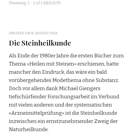
Showing: 1 - 1 of 1 RESULTS
UPDATED ON
18. AUGUST 2024
Die Steinheilkunde
Als Ende der 1980er Jahre die ersten Bücher zum
Thema »Heilen mit Steinen« erschienen, hatte
mancher den Eindruck, das wäre ein bald
vorübergehendes Modethema ohne Substanz.
Doch vor allem dank Michael Giengers
tiefschürfender Forschungsarbeit im Verbund
mit vielen anderen und der systematischen
»Arzneimittelprüfung« ist die Steinheilkunde
inzwischen ein ernstzunehmender Zweig der
Naturheilkunde.