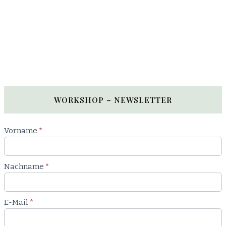
WORKSHOP – NEWSLETTER
Newsletter
Vorname
*
Workshop
Nachname
*
E-Mail
*