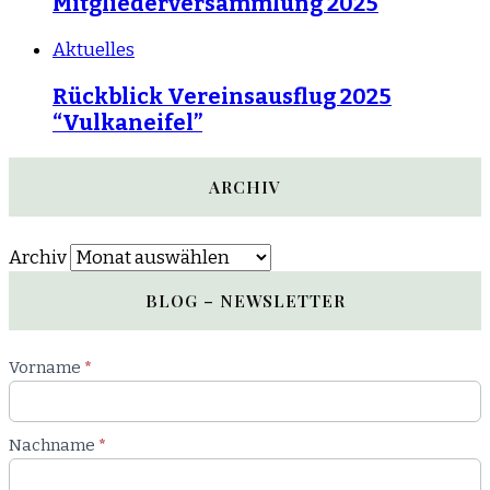
Mitgliederversammlung 2025
Aktuelles
Rückblick Vereinsausflug 2025
“Vulkaneifel”
ARCHIV
Archiv
BLOG – NEWSLETTER
Newsletter
Vorname
*
Blog
Nachname
*