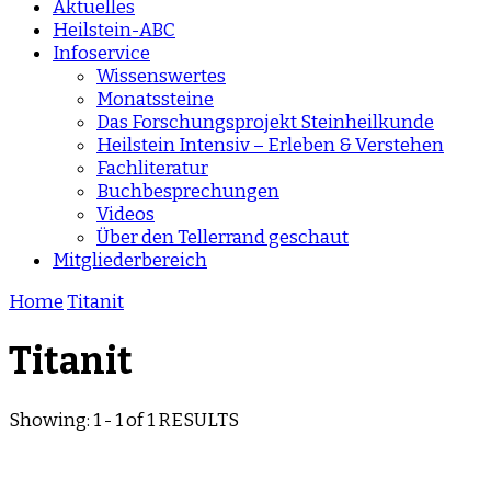
Aktuelles
Heilstein-ABC
Infoservice
Wissenswertes
Monatssteine
Das Forschungsprojekt Steinheilkunde
Heilstein Intensiv – Erleben & Verstehen
Fachliteratur
Buchbesprechungen
Videos
Über den Tellerrand geschaut
Mitgliederbereich
Home
Titanit
Titanit
Showing: 1 - 1 of 1 RESULTS