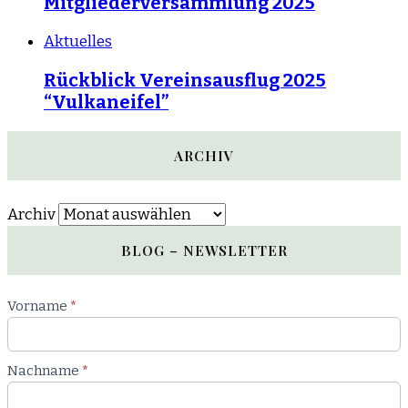
Mitgliederversammlung 2025
Aktuelles
Rückblick Vereinsausflug 2025
“Vulkaneifel”
ARCHIV
Archiv
BLOG – NEWSLETTER
Newsletter
Vorname
*
Blog
Nachname
*