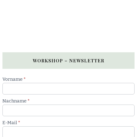
WORKSHOP – NEWSLETTER
Newsletter
Vorname
*
Workshop
Nachname
*
E-Mail
*