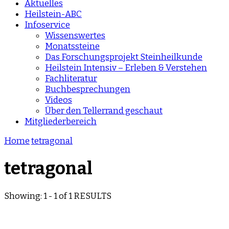
Aktuelles
Heilstein-ABC
Infoservice
Wissenswertes
Monatssteine
Das Forschungsprojekt Steinheilkunde
Heilstein Intensiv – Erleben & Verstehen
Fachliteratur
Buchbesprechungen
Videos
Über den Tellerrand geschaut
Mitgliederbereich
Home
tetragonal
tetragonal
Showing: 1 - 1 of 1 RESULTS