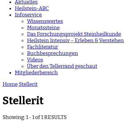
Aktuelles
Heilstein-ABC
Infoservice
Wissenswertes
Monatssteine
Das Forschungsprojekt Steinheilkunde
Heilstein Intensiv – Erleben & Verstehen
Fachliteratur
Buchbesprechungen
Videos
Über den Tellerrand geschaut
Mitgliederbereich
Home
Stellerit
Stellerit
Showing: 1 - 1 of 1 RESULTS