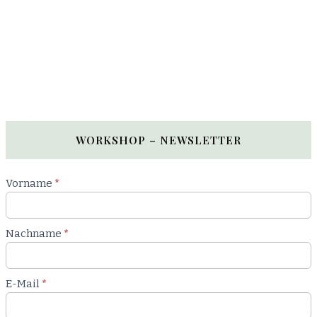
WORKSHOP – NEWSLETTER
Newsletter
Vorname
*
Workshop
Nachname
*
E-Mail
*