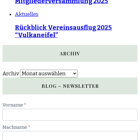
Mitgliederversammlung 2025
Aktuelles
Rückblick Vereinsausflug 2025
“Vulkaneifel”
ARCHIV
Archiv
BLOG – NEWSLETTER
Newsletter
Vorname
*
Blog
Nachname
*