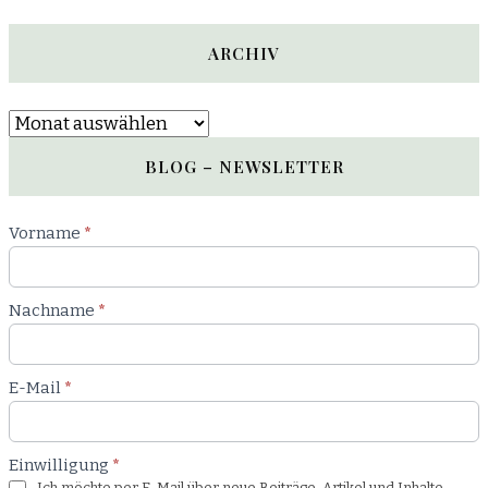
ARCHIV
Archiv
BLOG – NEWSLETTER
Newsletter
Vorname
*
Blog
Nachname
*
E-Mail
*
Einwilligung
*
Ich möchte per E-Mail über neue Beiträge, Artikel und Inhalte