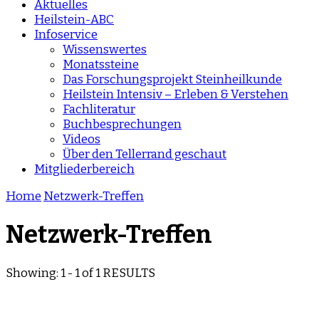
Aktuelles
Heilstein-ABC
Infoservice
Wissenswertes
Monatssteine
Das Forschungsprojekt Steinheilkunde
Heilstein Intensiv – Erleben & Verstehen
Fachliteratur
Buchbesprechungen
Videos
Über den Tellerrand geschaut
Mitgliederbereich
Home
Netzwerk-Treffen
Netzwerk-Treffen
Showing: 1 - 1 of 1 RESULTS