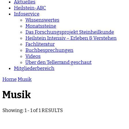
Aktuelles
Heilstein-ABC
Infoservice
Wissenswertes
Monatssteine
Das Forschungsprojekt Steinheilkunde
Heilstein Intensiv – Erleben & Verstehen
Fachliteratur
Buchbesprechungen
Videos
Über den Tellerrand geschaut
Mitgliederbereich
Home
Musik
Musik
Showing: 1 - 1 of 1 RESULTS