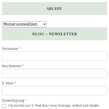
ARCHIV
Archiv
BLOG – NEWSLETTER
Newsletter
Vorname
*
Blog
Nachname
*
E-Mail
*
Einwilligung
*
Ich möchte per E-Mail über neue Beiträge, Artikel und Inhalte