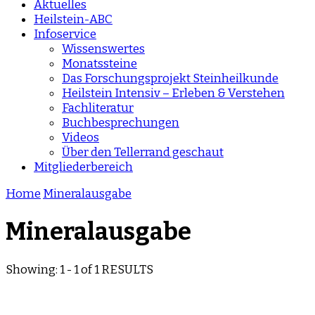
Aktuelles
Heilstein-ABC
Infoservice
Wissenswertes
Monatssteine
Das Forschungsprojekt Steinheilkunde
Heilstein Intensiv – Erleben & Verstehen
Fachliteratur
Buchbesprechungen
Videos
Über den Tellerrand geschaut
Mitgliederbereich
Home
Mineralausgabe
Mineralausgabe
Showing: 1 - 1 of 1 RESULTS