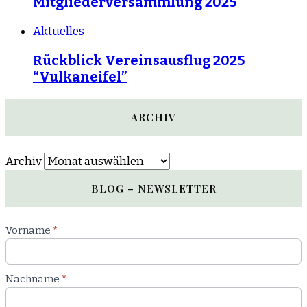
Mitgliederversammlung 2025
Aktuelles
Rückblick Vereinsausflug 2025
“Vulkaneifel”
ARCHIV
Archiv
BLOG – NEWSLETTER
Newsletter
Vorname
*
Blog
Nachname
*