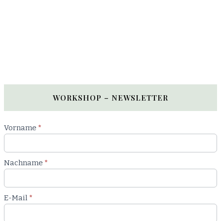
WORKSHOP – NEWSLETTER
Newsletter
Vorname
*
Workshop
Nachname
*
E-Mail
*