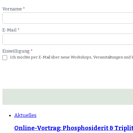
Newsletter
Vorname
*
Workshop
E-Mail
*
Einwilligung
*
Ich möchte per E-Mail über neue Workshops, Veranstaltungen und Ku
Aktuelles
Online-Vortrag: Phosphosiderit & Tripli