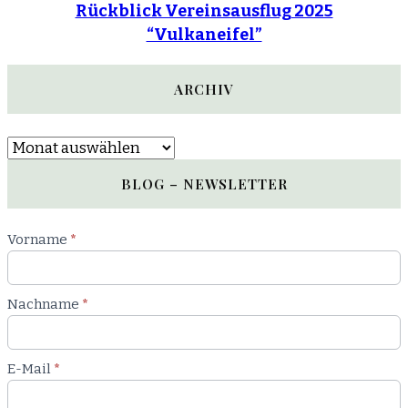
Rückblick Vereinsausflug 2025
“Vulkaneifel”
ARCHIV
Archiv
BLOG – NEWSLETTER
Newsletter
Vorname
*
Blog
Nachname
*
E-Mail
*