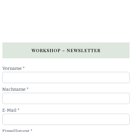
WORKSHOP – NEWSLETTER
Newsletter
Vorname
*
Workshop
Nachname
*
E-Mail
*
Einwilligung
*