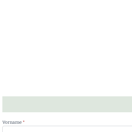
Newsletter
Vorname
*
Workshop