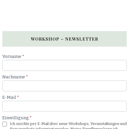
WORKSHOP – NEWSLETTER
Newsletter
Vorname
*
Workshop
Nachname
*
E-Mail
*
Einwilligung
*
Ich möchte per E-Mail über neue Workshops, Veranstaltungen und
Kursangebote informiert werden. Meine Einwilligung kann ich