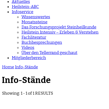
Aktuelles
Heilstein-ABC
Infoservice
Wissenswertes
Monatssteine
Das Forschungsprojekt Steinheilkunde
Heilstein Intensiv – Erleben & Verstehen
Fachliteratur
Buchbesprechungen
Videos
Über den Tellerrand geschaut
Mitgliederbereich
Home
Info-Stände
Info-Stände
Showing: 1 - 1 of 1 RESULTS