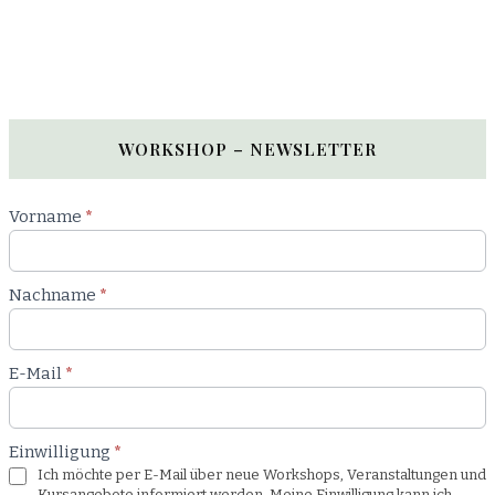
WORKSHOP – NEWSLETTER
Newsletter
Vorname
*
Workshop
Nachname
*
E-Mail
*
Einwilligung
*
Ich möchte per E-Mail über neue Workshops, Veranstaltungen und
Kursangebote informiert werden. Meine Einwilligung kann ich