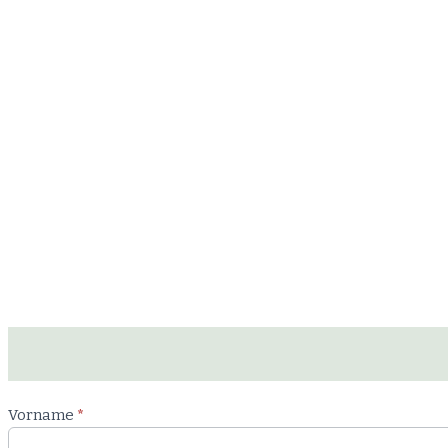
Newsletter
Vorname
*
Workshop