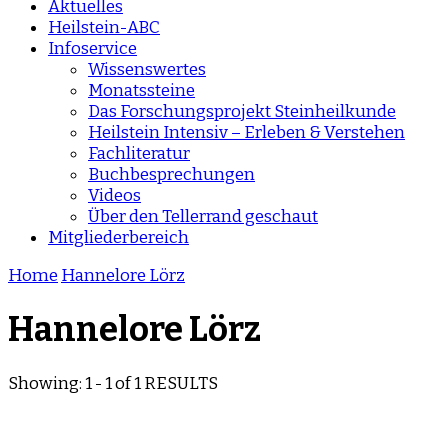
Aktuelles
Heilstein-ABC
Infoservice
Wissenswertes
Monatssteine
Das Forschungsprojekt Steinheilkunde
Heilstein Intensiv – Erleben & Verstehen
Fachliteratur
Buchbesprechungen
Videos
Über den Tellerrand geschaut
Mitgliederbereich
Home
Hannelore Lörz
Hannelore Lörz
Showing: 1 - 1 of 1 RESULTS