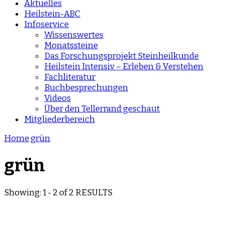
Aktuelles
Heilstein-ABC
Infoservice
Wissenswertes
Monatssteine
Das Forschungsprojekt Steinheilkunde
Heilstein Intensiv – Erleben & Verstehen
Fachliteratur
Buchbesprechungen
Videos
Über den Tellerrand geschaut
Mitgliederbereich
Home
grün
grün
Showing: 1 - 2 of 2 RESULTS