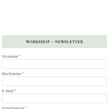
WORKSHOP – NEWSLETTER
Newsletter
Vorname
*
Workshop
Nachname
*
E-Mail
*
Einwilligung
*