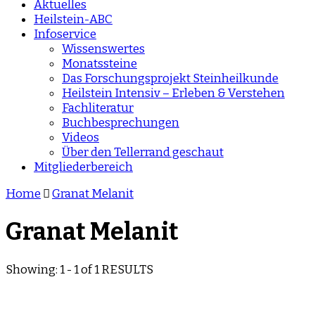
Aktuelles
Heilstein-ABC
Infoservice
Wissenswertes
Monatssteine
Das Forschungsprojekt Steinheilkunde
Heilstein Intensiv – Erleben & Verstehen
Fachliteratur
Buchbesprechungen
Videos
Über den Tellerrand geschaut
Mitgliederbereich
Home
Granat Melanit
Granat Melanit
Showing: 1 - 1 of 1 RESULTS