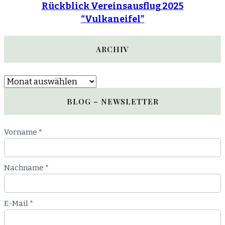
Rückblick Vereinsausflug 2025
“Vulkaneifel”
ARCHIV
Archiv
BLOG – NEWSLETTER
Newsletter
Vorname
*
Blog
Nachname
*
E-Mail
*