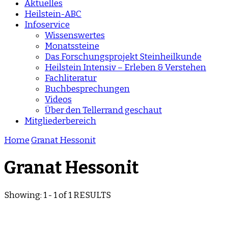
Aktuelles
Heilstein-ABC
Infoservice
Wissenswertes
Monatssteine
Das Forschungsprojekt Steinheilkunde
Heilstein Intensiv – Erleben & Verstehen
Fachliteratur
Buchbesprechungen
Videos
Über den Tellerrand geschaut
Mitgliederbereich
Home
Granat Hessonit
Granat Hessonit
Showing: 1 - 1 of 1 RESULTS