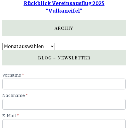
Rückblick Vereinsausflug 2025
“Vulkaneifel”
ARCHIV
Archiv
BLOG – NEWSLETTER
Newsletter
Vorname
*
Blog
Nachname
*
E-Mail
*