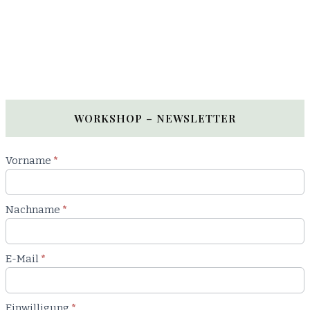
WORKSHOP – NEWSLETTER
Newsletter
Vorname
*
Workshop
Nachname
*
E-Mail
*
Einwilligung
*