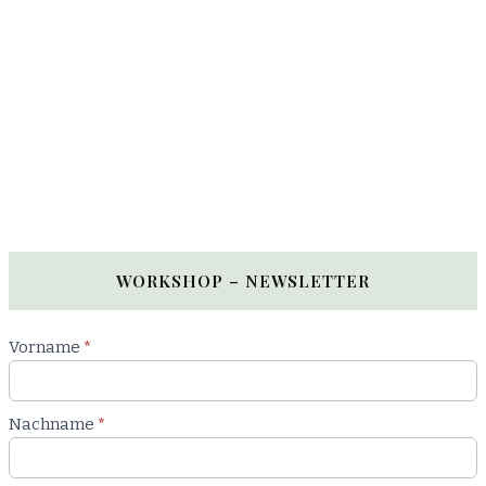
WORKSHOP – NEWSLETTER
Newsletter
Vorname
*
Workshop
Nachname
*