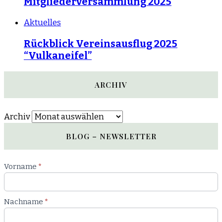
Mitgliederversammlung 2025
Aktuelles
Rückblick Vereinsausflug 2025
“Vulkaneifel”
ARCHIV
Archiv
BLOG – NEWSLETTER
Newsletter
Vorname
*
Blog
Nachname
*