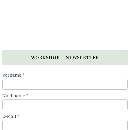
WORKSHOP – NEWSLETTER
Newsletter
Vorname
*
Workshop
Nachname
*
E-Mail
*