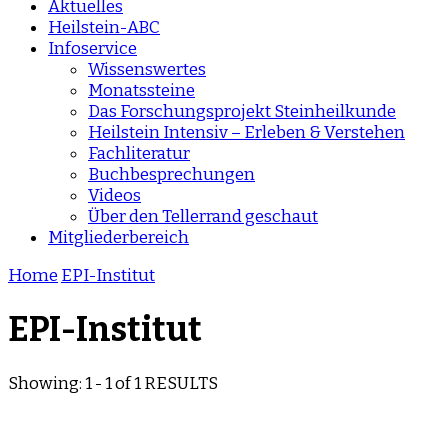
Aktuelles
Heilstein-ABC
Infoservice
Wissenswertes
Monatssteine
Das Forschungsprojekt Steinheilkunde
Heilstein Intensiv – Erleben & Verstehen
Fachliteratur
Buchbesprechungen
Videos
Über den Tellerrand geschaut
Mitgliederbereich
Home
EPI-Institut
EPI-Institut
Showing: 1 - 1 of 1 RESULTS